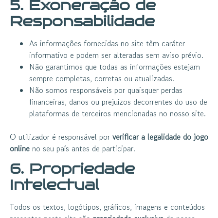
5. Exoneração de
Responsabilidade
As informações fornecidas no site têm caráter
informativo e podem ser alteradas sem aviso prévio.
Não garantimos que todas as informações estejam
sempre completas, corretas ou atualizadas.
Não somos responsáveis por quaisquer perdas
financeiras, danos ou prejuízos decorrentes do uso de
plataformas de terceiros mencionadas no nosso site.
O utilizador é responsável por
verificar a legalidade do jogo
online
no seu país antes de participar.
6. Propriedade
Intelectual
Todos os textos, logótipos, gráficos, imagens e conteúdos