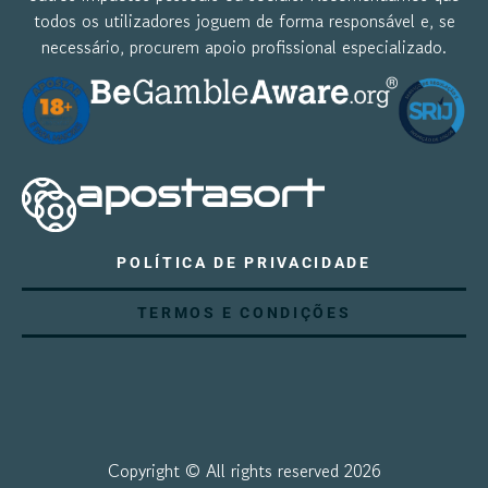
todos os utilizadores joguem de forma responsável e, se
necessário, procurem apoio profissional especializado.
apostasort
POLÍTICA DE PRIVACIDADE
TERMOS E CONDIÇÕES
Copyright © All rights reserved 2026