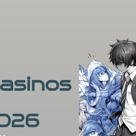
asinos
2026