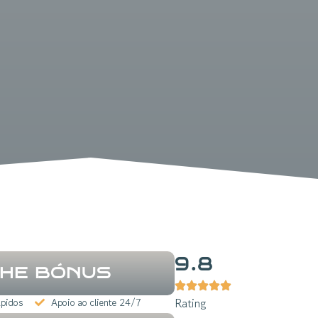
9.8
HE BÓNUS
Rating
ápidos
Apoio ao cliente 24/7