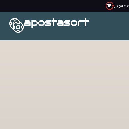
Juega co
apostasort